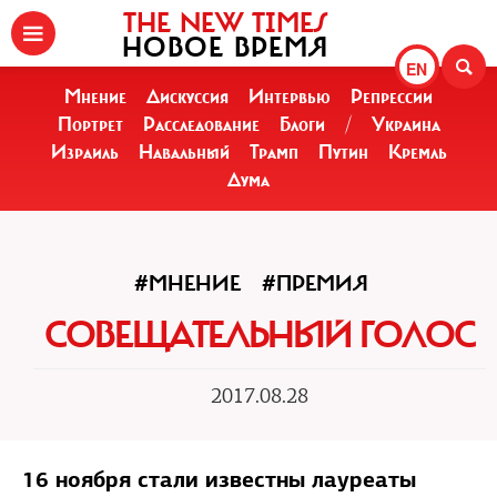
THE NEW TIMES
НОВОЕ ВРЕМЯ
EN
Мнение
Дискуссия
Интервью
Репрессии
Портрет
Расследование
Блоги
/
Украина
Израиль
Навальный
Трамп
Путин
Кремль
Дума
#МНЕНИЕ
#ПРЕМИЯ
СОВЕЩАТЕЛЬНЫЙ ГОЛОС
2017.08.28
16 ноября стали известны лауреаты