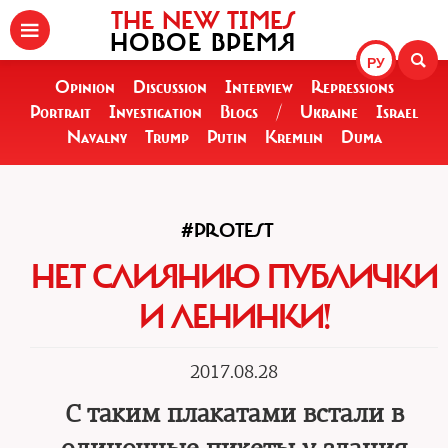
THE NEW TIMES
НОВОЕ ВРЕМЯ
РУ
Opinion
Discussion
Interview
Repressions
Portrait
Investigation
Blogs
/
Ukraine
Israel
Navalny
Trump
Putin
Kremlin
Duma
#PROTEST
НЕТ СЛИЯНИЮ ПУБЛИЧКИ
И ЛЕНИНКИ!
2017.08.28
С таким плакатами встали в