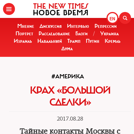
THE NEW TIMES
НОВОЕ ВРЕМЯ
EN
Мнение
Дискуссия
Интервью
Репрессии
Портрет
Расследование
Блоги
/
Украина
Израиль
Навальный
Трамп
Путин
Кремль
Дума
#АМЕРИКА
КРАХ «БОЛЬШОЙ
СДЕЛКИ»
2017.08.28
Тайные контакты Москвы с