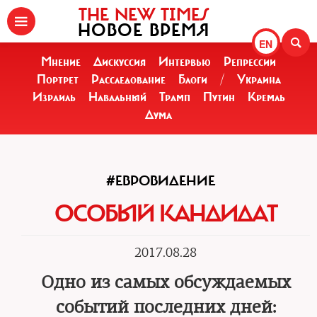
THE NEW TIMES
НОВОЕ ВРЕМЯ
EN
Мнение
Дискуссия
Интервью
Репрессии
Портрет
Расследование
Блоги
/
Украина
Израиль
Навальный
Трамп
Путин
Кремль
Дума
#ЕВРОВИДЕНИЕ
ОСОБЫЙ КАНДИДАТ
2017.08.28
Одно из самых обсуждаемых
событий последних дней: