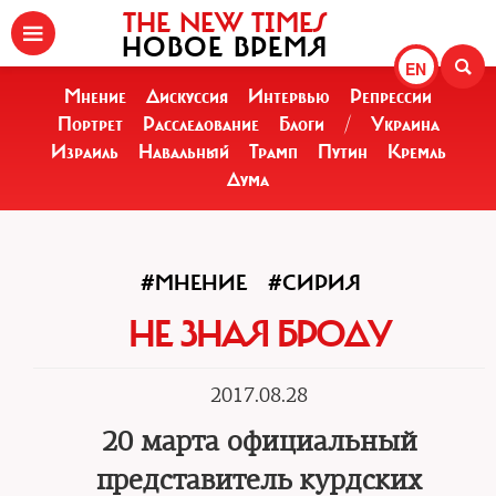
THE NEW TIMES
НОВОЕ ВРЕМЯ
EN
Мнение
Дискуссия
Интервью
Репрессии
Портрет
Расследование
Блоги
/
Украина
Израиль
Навальный
Трамп
Путин
Кремль
Дума
#МНЕНИЕ
#СИРИЯ
НЕ ЗНАЯ БРОДУ
2017.08.28
20 марта официальный
представитель курдских