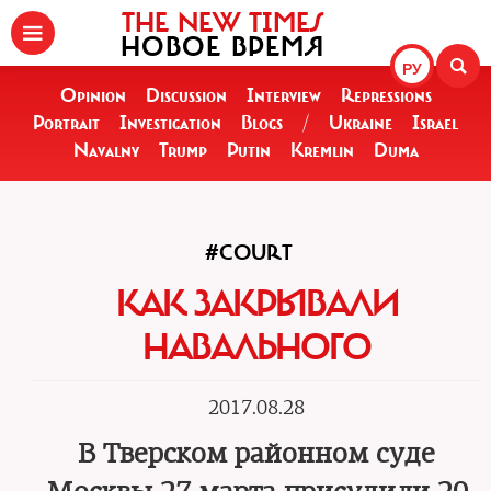
THE NEW TIMES
НОВОЕ ВРЕМЯ
РУ
Opinion
Discussion
Interview
Repressions
Portrait
Investigation
Blogs
/
Ukraine
Israel
Navalny
Trump
Putin
Kremlin
Duma
#COURT
КАК ЗАКРЫВАЛИ
НАВАЛЬНОГО
2017.08.28
В Тверском районном суде