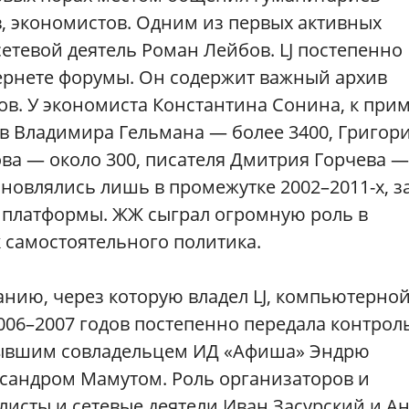
в, экономистов. Одним из первых активных
сетевой деятель Роман Лейбов. LJ постепенно
тернете форумы. Он содержит важный архив
дов. У экономиста Константина Сонина, к прим
гов Владимира Гельмана — более 3400, Григор
ова — около 300, писателя Дмитрия Горчева —
бновлялись лишь в промежутке 2002–2011-х, з
е платформы. ЖЖ сыграл огромную роль в
 самостоятельного политика.
анию, через которую владел LJ, компьютерно
 2006–2007 годов постепенно передала контрол
 бывшим совладельцем ИД «Афиша» Эндрю
сандром Мамутом. Роль организаторов и
листы и сетевые деятели Иван Засурский и А