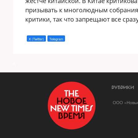
жестче китайской. В Китае критикова
призывать к многолюдным собраниям
критики, так что запрещают все сразу
X (Twitter)
Telegram
a
РУБРИКИ
ООО «Новые