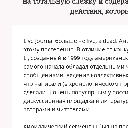
на тотальную слежку и содер
действия, котор
Live Journal больше не live, а dead.
этому постепенно. В отличие от конку
LJ, созданный в 1999 году американ
самого начала обладал отдельными 
сообщениями, ведение коллективных 
что написали (в хронологическом пор
сделали LJ очень популярным у росси
дискуссионная площадка и литературн
авторами и читателями.
Кириллический сегмент LJ был на п