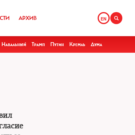
СТИ
АРХИВ
EN
Навальный
Трамп
Путин
Кремль
Дума
авил
гласие