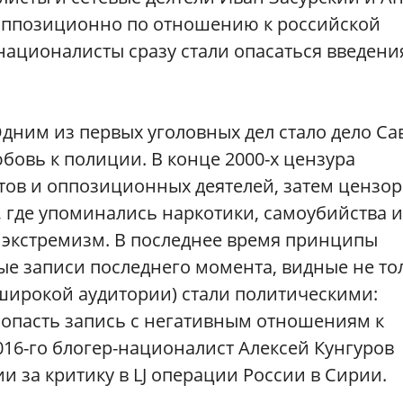
 оппозиционно по отношению к российской
 националисты сразу стали опасаться введени
Одним из первых уголовных дел стало дело Са
бовь к полиции. В конце 2000-х цензура
тов и оппозиционных деятелей, затем цензо
 где упоминались наркотики, самоубийства и
а экстремизм. В последнее время принципы
ые записи последнего момента, видные не то
 широкой аудитории) стали политическими:
попасть запись с негативным отношениям к
016-го блогер-националист Алексей Кунгуров
и за критику в LJ операции России в Сирии.