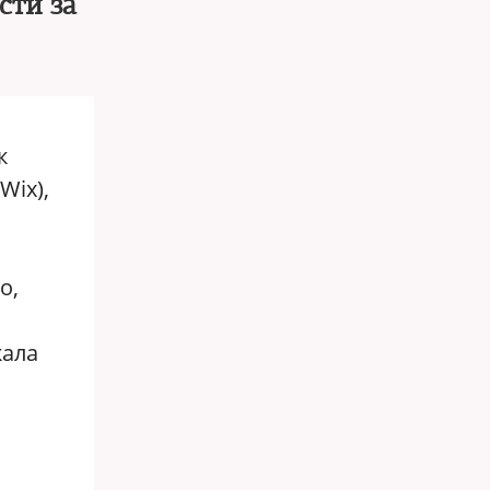
сти за
к
Wix),
о,
кала