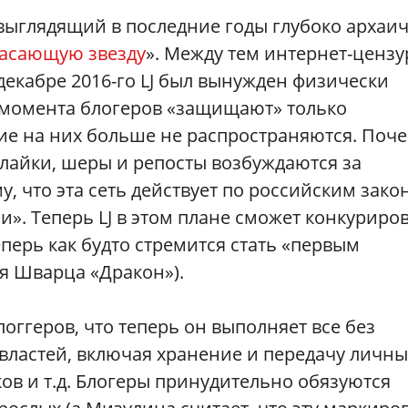
 выглядящий в последние годы глубоко арха
гасающую звезду
». Между тем интернет-цензу
 декабре 2016-го LJ был вынужден физически
о момента блогеров «защищают» только
е на них больше не распространяются. Поч
 лайки, шеры и репосты возбуждаются за
, что эта сеть действует по российским зако
и». Теперь LJ в этом плане сможет конкуриро
еперь как будто стремится стать «первым
я Шварца «Дракон»).
оггеров, что теперь он выполняет все без
властей, включая хранение и передачу личны
ков и т.д. Блогеры принудительно обязуются