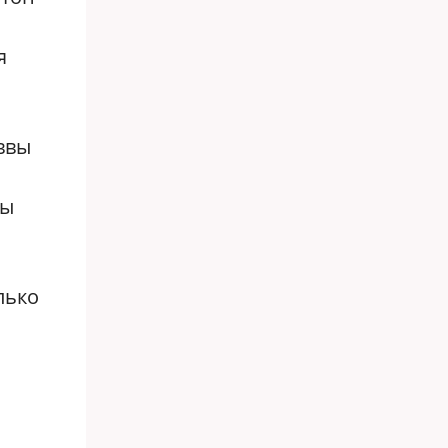
я
ввы
ры
лько