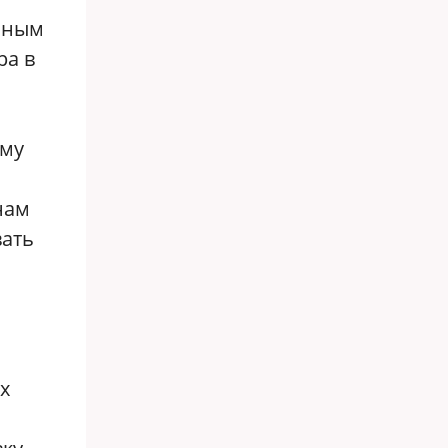
ичным
ра в
ему
нам
вать
х