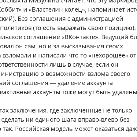
рослых (а Мизулина считает, что эту маркиро
оббит» и «Властелин колец», напоминает ис
ский). Без соглашения с администрацией
политиков (то есть выражать свою позицию).
ельское соглашение «ВКонтакте». Ведущий бл
ковал он сам, но и за высказывания своих
а взломали и написали что-то «нехорошее» от
ответственности лишь в случае, если он
дминистрацию о возможности взлома своего
овий соглашения — удаление аккаунта
еактивные аккаунты тоже могут быть удалены
стах заключения, где заключенные не только
т сделать ни единого шага вправо-влево без
 так. Российская модель может оказаться да