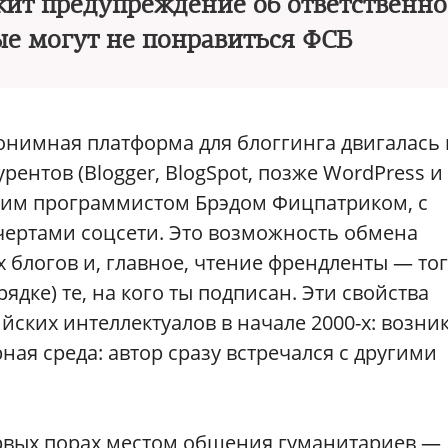
жит предупреждение об ответственно
ые могут не понравиться ФСБ
 Анонимная платформа для блоггинга двигалась 
рентов (Blogger, BlogSpot, позже WordPress и 
ским программистом Брэдом Фицпатриком, с
чертами соцсети. Это возможность обмена
блогов и, главное, чтение френдленты — тог
ядке) те, на кого ты подписан. Эти свойства
йских интеллектуалов в начале 2000-х: возни
ая среда: автор сразу встречался с другими
ервых порах местом общения гуманитариев —