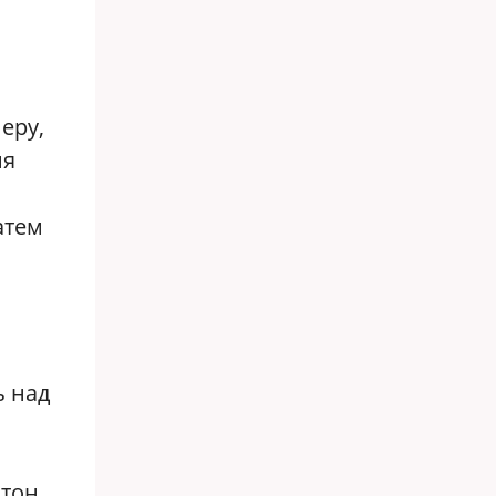
еру,
ия
атем
й
ь над
нтон