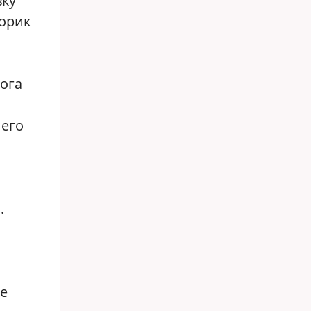
вку
торик
ога
 его
.
же