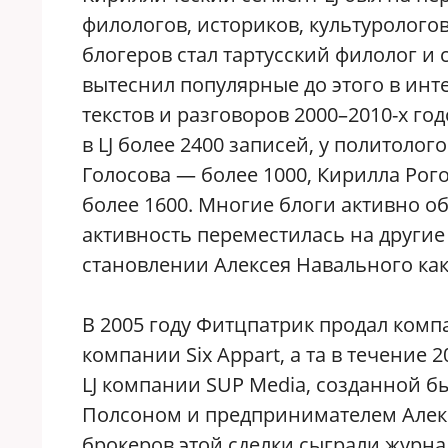
филологов, историков, культуролого
блогеров стал тартусский филолог и 
вытеснил популярные до этого в ин
текстов и разговоров 2000–2010-х го
в LJ более 2400 записей, у политоло
Голосова — более 1000, Кирилла Рог
более 1600. Многие блоги активно о
активность переместилась на други
становлении Алексея Навального как
В 2005 году Фитцпатрик продал комп
компании Six Appart, а та в течение
LJ компании SUP Media, созданной
Полсоном и предпринимателем Алек
брокеров этой сделки сыграли журна