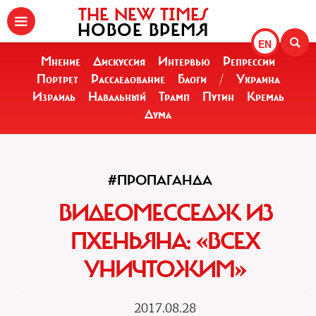
THE NEW TIMES
НОВОЕ ВРЕМЯ
EN
Мнение
Дискуссия
Интервью
Репрессии
Портрет
Расследование
Блоги
/
Украина
Израиль
Навальный
Трамп
Путин
Кремль
Дума
#ПРОПАГАНДА
ВИДЕОМЕССЕДЖ ИЗ
ПХЕНЬЯНА: «ВСЕХ
УНИЧТОЖИМ»
2017.08.28