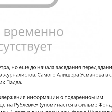
утра, но еще до начала заседания перед здан
из журналистов. Самого Алишера Усманова в с
их Падва.
провержения информации о подаренном им
е на Рублевке» (упоминается в фильме Фонд