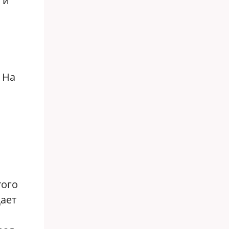
 и
 На
,
того
ает