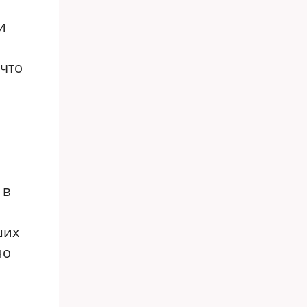
и
 что
 в
ших
но