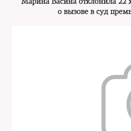
Марина Васина отклонила 22 х
о вызове в суд пре