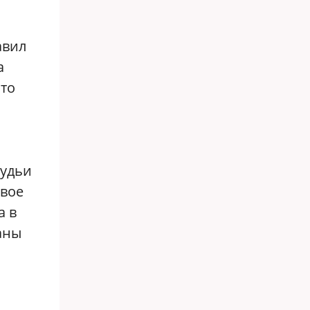
авил
а
что
ы
судьи
ивое
а в
аны