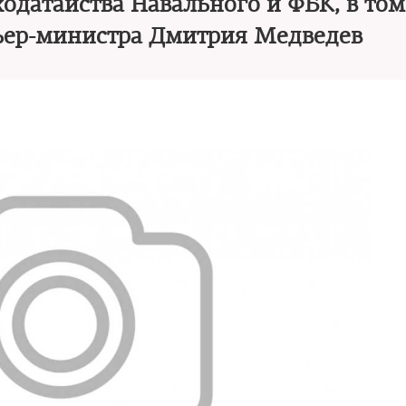
одатайства Навального и ФБК, в том
мьер-министра Дмитрия Медведев