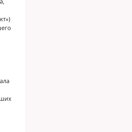
а,
кт»)
шего
тала
вших