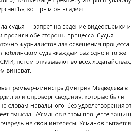
мон»), взятке вице-премьеру Игорю Шувалову
рсантЪ», которым он владеет.
ила судья — запрет на ведение видеосъемки и
м просили обе стороны процесса. Судья
таточно журналистов для освещения процесса.
в Люблинском суде «каждый раз одно и то же
СМИ, потом отказывают во всех ходатайствах
м виноват.
зове премьер-министра Дмитрия Медведева в
ердил или опроверг сведения, которые были
По словам Навального, без удовлетворения э
еет смысла. «Усманов в этом процессе защищ
 очередь не свои интересы. Усманов пытается