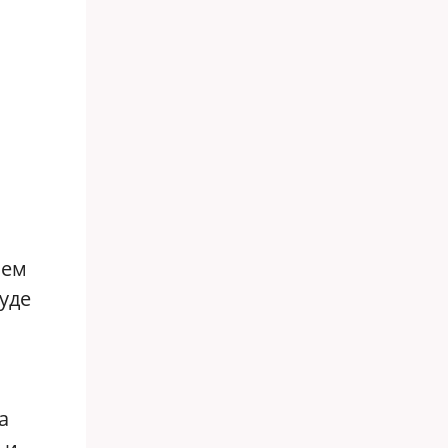
ием
уде
а