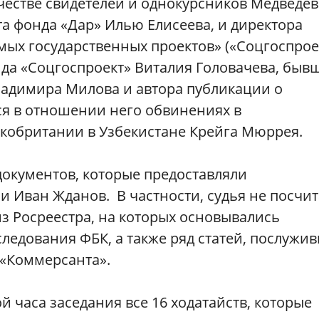
ачестве свидетелей и однокурсников Медведев
а фонда «Дар» Илью Елисеева, и директора
ых государственных проектов» («Соцгоспрое
нда «Соцгоспроект» Виталия Головачева, быв
ладимира Милова и автора публикации о
я в отношении него обвинениях в
кобритании в Узбекистане Крейга Мюррея.
документов, которые предоставляли
и Иван Жданов. В частности, судья не посчи
з Росреестра, на которых основывались
следования ФБК, а также ряд статей, послужи
«Коммерсанта».
й часа заседания все 16 ходатайств, которые