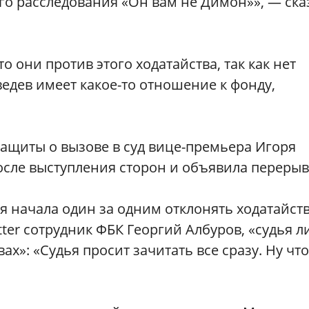
го расследования «Он вам не Димон»», — ска
о они против этого ходатайства, так как нет
ведев имеет какое-то отношение к фонду,
ащиты о вызове в суд вице-премьера Игоря
осле выступления сторон и объявила перерыв
 начала один за одним отклонять ходатайст
tter сотрудник ФБК Георгий Албуров, «судья л
ах»: «Судья просит зачитать все сразу. Ну чт