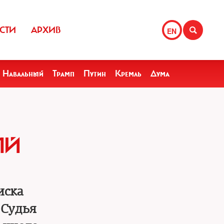
СТИ
АРХИВ
EN
Навальный
Трамп
Путин
Кремль
Дума
ЫЙ
иска
 Судья