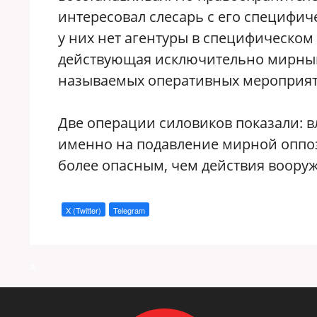
интересовал слесарь с его специфи
у них нет агентуры в специфическом
действующая исключительно мирными
называемых оперативных мероприят
Две операции силовиков показали: в
именно на подавление мирной оппоз
более опасным, чем действия воору
X (Twitter)
Telegram
a