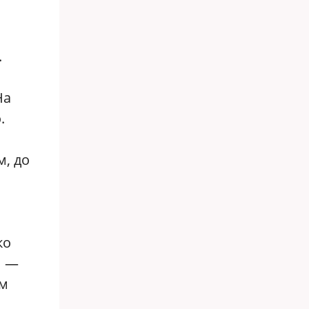
.
На
.
м, до
ко
и —
ом