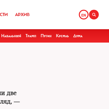
СТИ
АРХИВ
EN
Навальный
Трамп
Путин
Кремль
Дума
и две
гляд, —