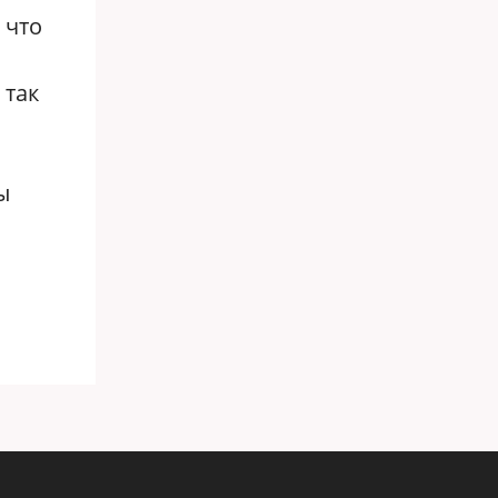
 что
 так
ы