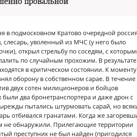
шенно провальной
ня в подмосковном Кратово очередной росси
в, слесарь, уволенный из МЧС (у него было
чки), открыл стрельбу по соседям, с которым
палить по случайным прохожим. В результате
аходятся в критическом состоянии. К моменту
нял оборону в собственном сарае. В течение
тив двух сотен милиционеров и бойцов
 были два бронетранспортера и даже дрон с
ырежды пытались штурмовать сарай, но всяк
арь отбивался гранатами. Когда же загоревш
там не обнаружили. Прилегающие территории
итый преступник не был найден (пригодился