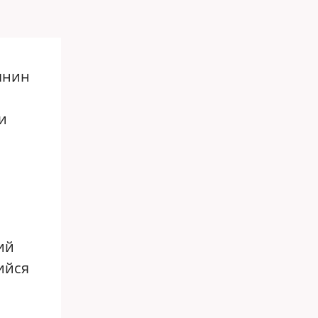
янин
и
ий
ийся