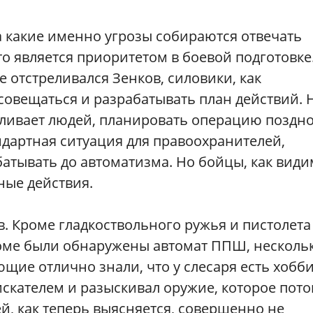
а какие именно угрозы собираются отвечать
то является приоритетом в боевой подготовке
е отстреливался Зенков, силовики, как
совещаться и разрабатывать план действий. 
еливает людей, планировать операцию поздно
дартная ситуация для правоохранителей,
батывать до автоматизма. Но бойцы, как види
ные действия.
в. Кроме гладкоствольного ружья и пистолета
 доме были обнаружены автомат ППШ, несколь
ющие отлично знали, что у слесаря есть хобб
искателем и разыскивал оружие, которое пот
й, как теперь выясняется, совершенно не