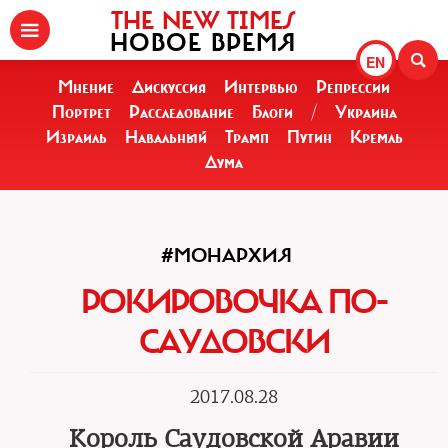
THE NEW TIMES
НОВОЕ ВРЕМЯ
EN
Мнение
Дискуссия
Интервью
Репрессии
Портрет
Расследование
Блоги
/
Украина
Израиль
Навальный
Трамп
Путин
Кремль
Дума
#МОНАРХИЯ
РОКИРОВОЧКА ПО-
САУДОВСКИ
2017.08.28
Король Саудовской Аравии