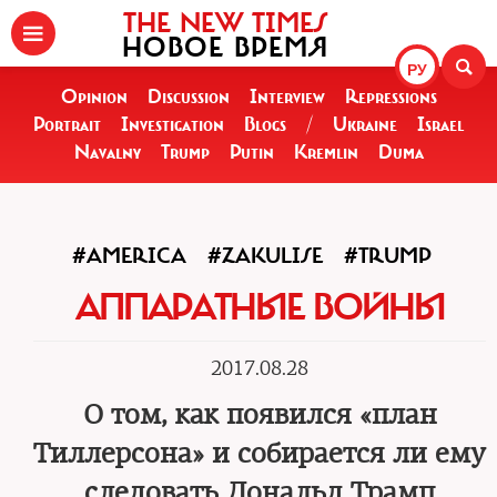
THE NEW TIMES
НОВОЕ ВРЕМЯ
РУ
Opinion
Discussion
Interview
Repressions
Portrait
Investigation
Blogs
/
Ukraine
Israel
Navalny
Trump
Putin
Kremlin
Duma
#AMERICA
#ZAKULISE
#TRUMP
АППАРАТНЫЕ ВОЙНЫ
2017.08.28
О том, как появился «план
Тиллерсона» и собирается ли ему
следовать Дональд Трамп