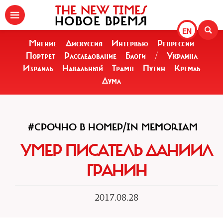
THE NEW TIMES
НОВОЕ ВРЕМЯ
EN
Мнение
Дискуссия
Интервью
Репрессии
Портрет
Расследование
Блоги
/
Украина
Израиль
Навальный
Трамп
Путин
Кремль
Дума
#СРОЧНО В НОМЕР/IN MEMORIAM
УМЕР ПИСАТЕЛЬ ДАНИИЛ
ГРАНИН
2017.08.28