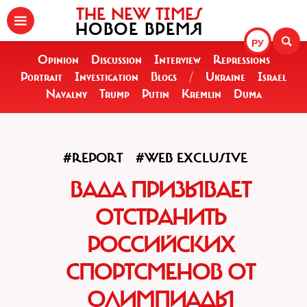
THE NEW TIMES
НОВОЕ ВРЕМЯ
РУ
Opinion
Discussion
Interview
Repressions
Portrait
Investigation
Blogs
/
Ukraine
Israel
Navalny
Trump
Putin
Kremlin
Duma
#REPORT
#WEB EXCLUSIVE
ВАДА ПРИЗЫВАЕТ
ОТСТРАНИТЬ
РОССИЙСКИХ
СПОРТСМЕНОВ ОТ
ОЛИМПИАДЫ