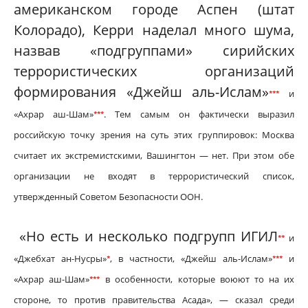
американском городе Аспен (штат
Колорадо), Керри наделал много шума,
назвав «подгруппами» сирийских
террористических организаций
формирования «Джейш аль-Ислам»
и
*
*
*
«Ахрар аш-Шам»
. Тем самым он фактически выразил
*
*
*
российскую точку зрения на суть этих группировок: Москва
считает их экстремистскими, Вашингтон — нет. При этом обе
организации не входят в террористический список,
утвержденный Советом Безопасности ООН.
«Но есть и несколько подгрупп ИГИЛ
и
*
*
«Джебхат ан-Нусры»
, в частности, «Джейш аль-Ислам»
и
*
*
*
*
«Ахрар аш-Шам»
в особенности, которые воюют то на их
*
*
*
стороне, то против правительства Асада», — сказал среди