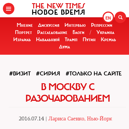
THE NEW TIMES
НОВОЕ ВРЕМЯ
EN
Мнение
Дискуссия
Интервью
Репрессии
Портрет
Расследование
Блоги
/
Украина
Израиль
Навальный
Трамп
Путин
Кремль
Дума
#ВИЗИТ
#СИРИЯ
#ТОЛЬКО НА САЙТЕ
В МОСКВУ С
РАЗОЧАРОВАНИЕМ
2016.07.14 |
Лариса Саенко, Нью-Йорк