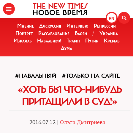
THE NEW TIMES
НОВОЕ ВРЕМЯ
EN
Мнение
Дискуссия
Интервью
Репрессии
Портрет
Расследование
Блоги
/
Украина
Израиль
Навальный
Трамп
Путин
Кремль
Дума
#НАВАЛЬНЫЙ
#ТОЛЬКО НА САЙТЕ
«ХОТЬ БЫ ЧТО-НИБУДЬ
ПРИТАЩИЛИ В СУД!»
2016.07.12 |
Ольга Дмитриева