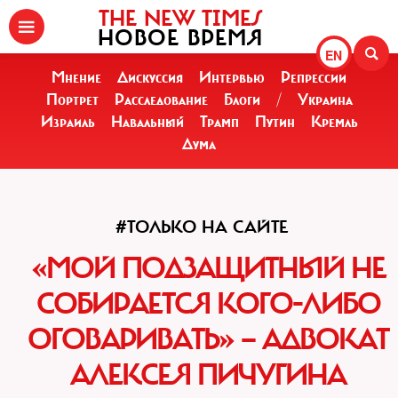
THE NEW TIMES
НОВОЕ ВРЕМЯ
EN
Мнение
Дискуссия
Интервью
Репрессии
Портрет
Расследование
Блоги
/
Украина
Израиль
Навальный
Трамп
Путин
Кремль
Дума
#ТОЛЬКО НА САЙТЕ
«МОЙ ПОДЗАЩИТНЫЙ НЕ
СОБИРАЕТСЯ КОГО-ЛИБО
ОГОВАРИВАТЬ» — АДВОКАТ
АЛЕКСЕЯ ПИЧУГИНА