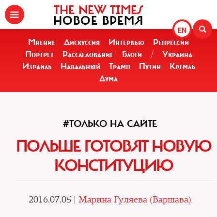
THE NEW TIMES
НОВОЕ ВРЕМЯ
EN
Мнение
Дискуссия
Интервью
Репрессии
Портрет
Расследование
Блоги
/
Украина
Израиль
Навальный
Трамп
Путин
Кремль
Дума
#ТОЛЬКО НА САЙТЕ
ПОЛЬШЕ ГОТОВЯТ НОВУЮ
КОНСТИТУЦИЮ
2016.07.05 |
Марина Гуляева (Варшава)