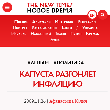
THE NEW TIMES
НОВОЕ ВРЕМЯ
EN
Мнение
Дискуссия
Интервью
Репрессии
Портрет
Расследование
Блоги
/
Украина
Израиль
Навальный
Трамп
Путин
Кремль
Дума
#ДЕНЬГИ
#ПОЛИТИКА
КАПУСТА РАЗГОНЯЕТ
ИНФЛЯЦИЮ
2009.11.26 |
Афанасьева Юлия