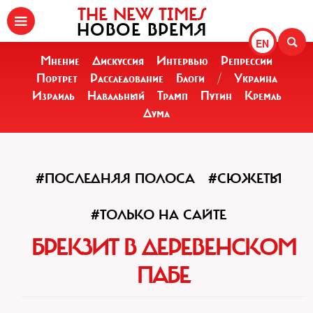
THE NEW TIMES
НОВОЕ ВРЕМЯ
EN
Мнение
Дискуссия
Интервью
Репрессии
Портрет
Расследование
Блоги
/
Украина
Израиль
Навальный
Трамп
Путин
Кремль
Дума
#ПОСЛЕДНЯЯ ПОЛОСА
#СЮЖЕТЫ
#ТОЛЬКО НА САЙТЕ
БРЕКЗИТ В ДЕРЕВЕНСКОМ
ПАБЕ