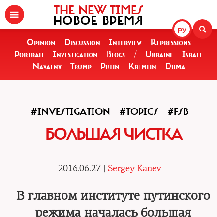
THE NEW TIMES
НОВОЕ ВРЕМЯ
РУ
Opinion
Discussion
Interview
Repressions
Portrait
Investigation
Blogs
/
Ukraine
Israel
Navalny
Trump
Putin
Kremlin
Duma
#INVESTIGATION
#TOPICS
#FSB
БОЛЬШАЯ ЧИСТКА
2016.06.27 |
Sergey Kanev
В главном институте путинского
режима началась большая