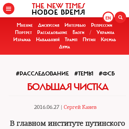
THE NEW TIMES
НОВОЕ ВРЕМЯ
EN
Мнение
Дискуссия
Интервью
Репрессии
Портрет
Расследование
Блоги
/
Украина
Израиль
Навальный
Трамп
Путин
Кремль
Дума
#РАССЛЕДОВАНИЕ
#ТЕМЫ
#ФСБ
БОЛЬШАЯ ЧИСТКА
2016.06.27 |
Сергей Канев
В главном институте путинского