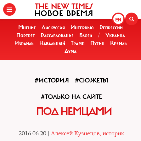
THE NEW TIMES
НОВОЕ ВРЕМЯ
EN
Мнение
Дискуссия
Интервью
Репрессии
Портрет
Расследование
Блоги
/
Украина
Израиль
Навальный
Трамп
Путин
Кремль
Дума
#ИСТОРИЯ
#СЮЖЕТЫ
#ТОЛЬКО НА САЙТЕ
ПОД НЕМЦАМИ
2016.06.20 |
Алексей Кузнецов, историк