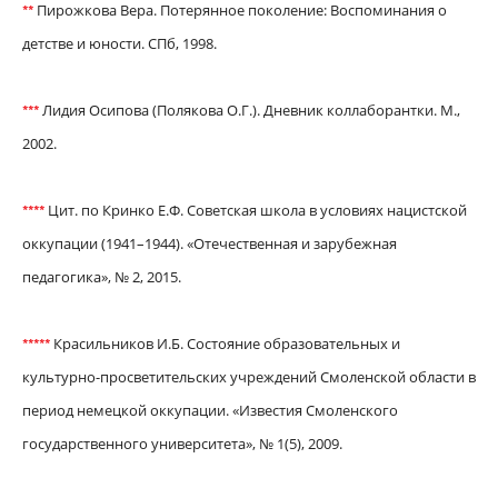
Пирожкова Вера. Потерянное поколение: Воспоминания о
*
*
детстве и юности. СПб, 1998.
Лидия Осипова (Полякова О.Г.). Дневник коллаборантки. М.,
*
*
*
2002.
Цит. по Кринко Е.Ф. Советская школа в условиях нацистской
*
*
*
*
оккупации (1941–1944). «Отечественная и зарубежная
педагогика», № 2, 2015.
Красильников И.Б. Состояние образовательных и
*
*
*
*
*
культурно-просветительских учреждений Смоленской области в
период немецкой оккупации. «Известия Смоленского
государственного университета», № 1(5), 2009.