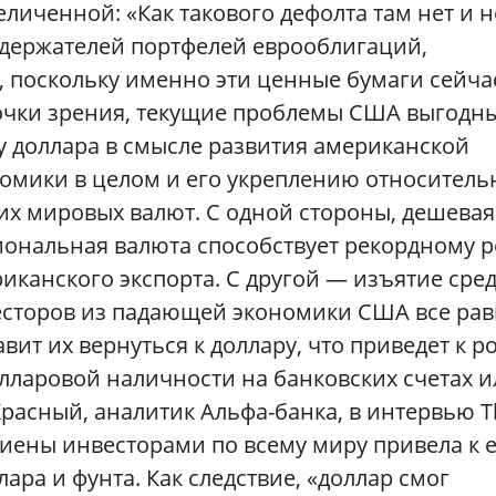
иченной: «Как такового дефолта там нет и н
 держателей портфелей еврооблигаций,
 поскольку именно эти ценные бумаги сейча
 точки зрения, текущие проблемы США
выгодн
у доллара в смысле развития американской
омики в целом и его укреплению относитель
их мировых валют. С одной стороны, дешевая
ональная валюта способствует рекордному р
иканского экспорта. С другой — изъятие сред
сторов из падающей экономики США все ра
авит их вернуться к доллару, что приведет к р
олларовой наличности на банковских счетах 
Красный, аналитик Альфа-банка, в интервью T
 иены инвесторами по всему миру привела к 
ра и фунта. Как следствие, «доллар смог