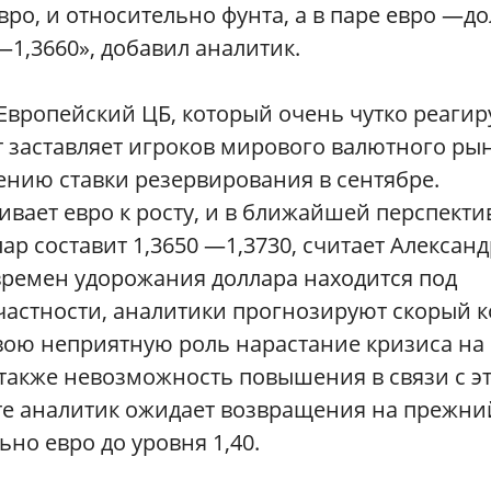
ро, и относительно фунта, а в паре евро —д
—1,3660», добавил аналитик.
 Европейский ЦБ, который очень чутко реагир
 заставляет игроков мирового валютного ры
нию ставки резервирования в сентябре.
вает евро к росту, и в ближайшей перспекти
р составит 1,3650 —1,3730, считает Александ
времен удорожания доллара находится под
 частности, аналитики прогнозируют скорый 
свою неприятную роль нарастание кризиса на
также невозможность повышения в связи с э
ете аналитик ожидает возвращения на прежни
но евро до уровня 1,40.