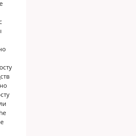
е
с
ы
но
осту
ств
вно
осту
или
he
ее