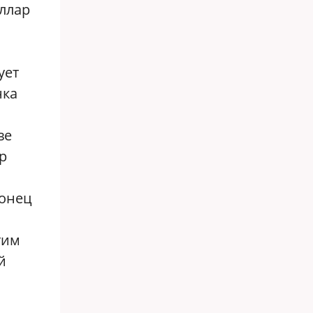
оллар
ует
нка
ве
р
конец
тим
й