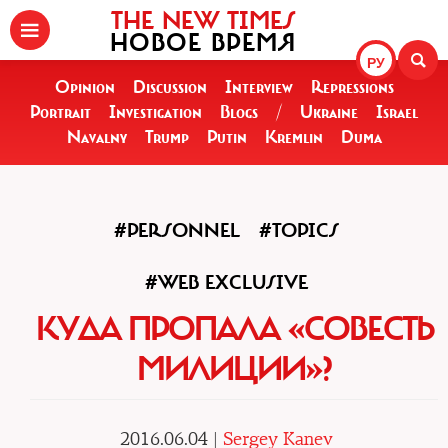
THE NEW TIMES
НОВОЕ ВРЕМЯ
РУ
Opinion
Discussion
Interview
Repressions
Portrait
Investigation
Blogs
/
Ukraine
Israel
Navalny
Trump
Putin
Kremlin
Duma
#PERSONNEL
#TOPICS
#WEB EXCLUSIVE
КУДА ПРОПАЛА «СОВЕСТЬ
МИЛИЦИИ»?
2016.06.04 |
Sergey Kanev