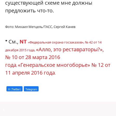
существующей схеме мне должны
предложить что-то.
Фото: Михаил Метцель/ТАСС, С
ергей Канев
См.,
*
NT
«Федеральная охрана госзаказов»,
№ 42 от 14
«Алло, это реставраторы?»,
декабря 2015 года
,
№ 10 от 28 марта 2016
года
«Генеральское многоборье» № 12 от
,
11 апреля 2016 года
.
X (Twitter)
Telegram
a