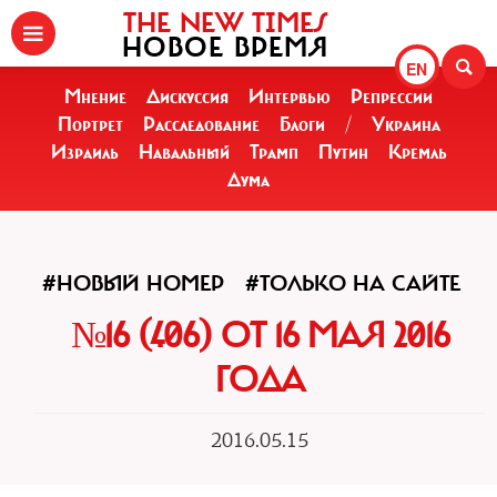
THE NEW TIMES
НОВОЕ ВРЕМЯ
EN
Мнение
Дискуссия
Интервью
Репрессии
Портрет
Расследование
Блоги
/
Украина
Израиль
Навальный
Трамп
Путин
Кремль
Дума
#НОВЫЙ НОМЕР
#ТОЛЬКО НА САЙТЕ
№16 (406) ОТ 16 МАЯ 2016
ГОДА
2016.05.15