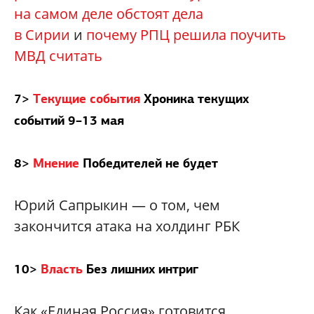
на самом деле обстоят дела
в Сирии
и
почему РПЦ решила поучить
МВД считать
7>
Т
екущие события
Хроника текущих
событий 9–13 мая
8>
М
нение
Победителей не будет
Юрий Сапрыкин — о том, чем
закончится атака на холдинг РБК
10>
В
ласть
Без лишних интриг
Как «Единая Россия» готовится