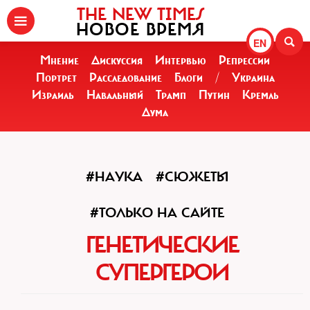
THE NEW TIMES
НОВОЕ ВРЕМЯ
EN
Мнение
Дискуссия
Интервью
Репрессии
Портрет
Расследование
Блоги
/
Украина
Израиль
Навальный
Трамп
Путин
Кремль
Дума
#НАУКА
#СЮЖЕТЫ
#ТОЛЬКО НА САЙТЕ
ГЕНЕТИЧЕСКИЕ
СУПЕРГЕРОИ