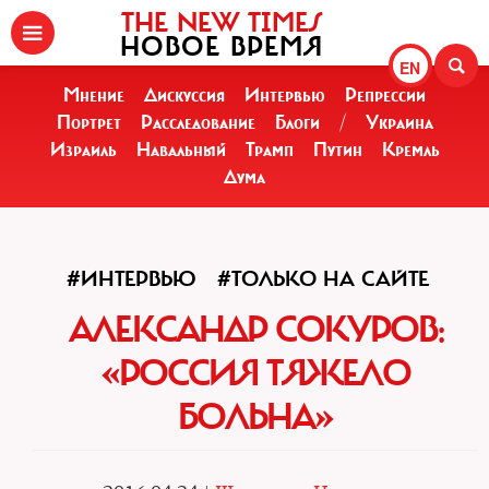
THE NEW TIMES
НОВОЕ ВРЕМЯ
EN
Мнение
Дискуссия
Интервью
Репрессии
Портрет
Расследование
Блоги
/
Украина
Израиль
Навальный
Трамп
Путин
Кремль
Дума
#ИНТЕРВЬЮ
#ТОЛЬКО НА САЙТЕ
АЛЕКСАНДР СОКУРОВ:
«РОССИЯ ТЯЖЕЛО
БОЛЬНА»