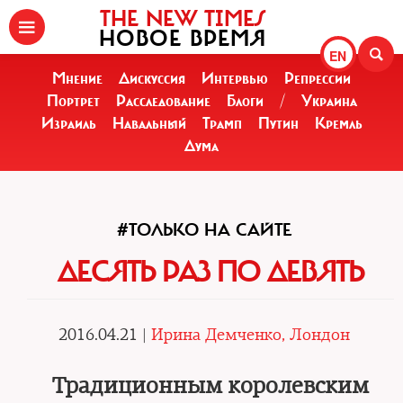
THE NEW TIMES
НОВОЕ ВРЕМЯ
EN
Мнение
Дискуссия
Интервью
Репрессии
Портрет
Расследование
Блоги
/
Украина
Израиль
Навальный
Трамп
Путин
Кремль
Дума
#ТОЛЬКО НА САЙТЕ
ДЕСЯТЬ РАЗ ПО ДЕВЯТЬ
2016.04.21 |
Ирина Демченко, Лондон
Традиционным королевским