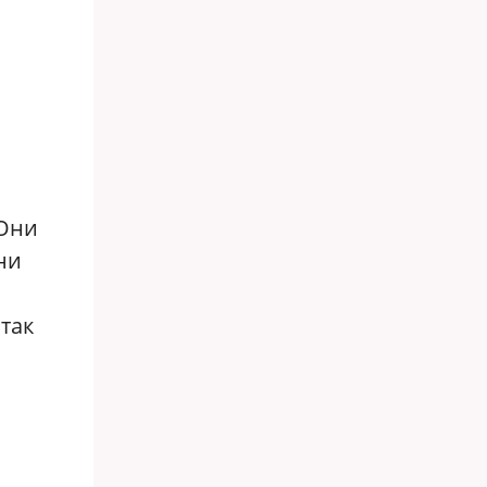
 Они
ни
 так