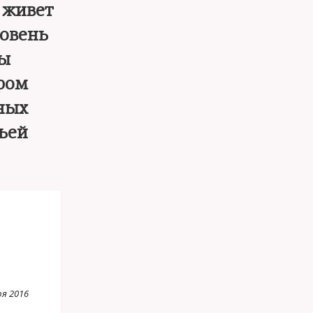
 живет
ровень
вы
ором
ных
ьей
ря 2016