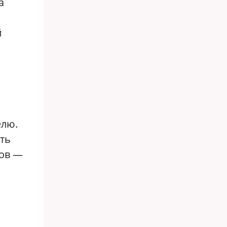
а
й
елю.
сть
дов —