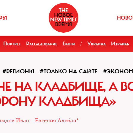
РЫ
НОВО
Портрет
Расследование
Блоги
/
Украина
Израиль
#РЕГИОНЫ
#ТОЛЬКО НА САЙТЕ
#ЭКОНО
НЕ НА КЛАДБИЩЕ, А В
ОРОНУ КЛАДБИЩА»
выдов Иван
Евгения Альбац*