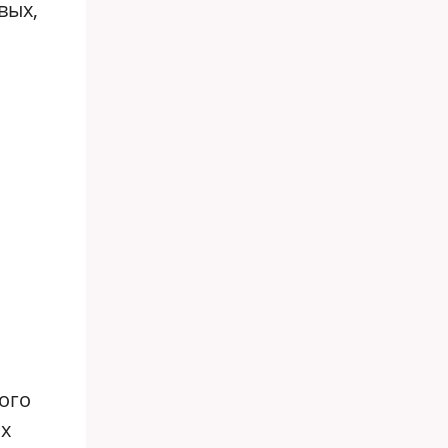
вых,
ого
их