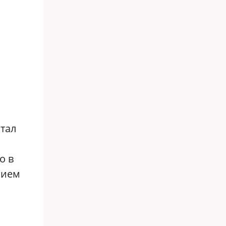
тал
о в
нием
а
в