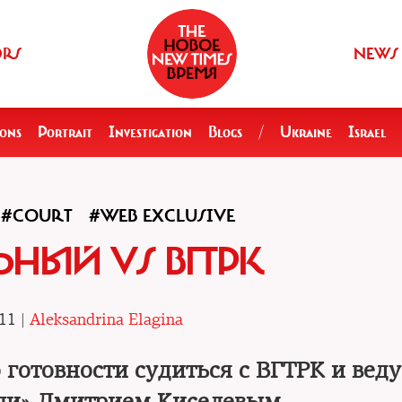
ORS
NEWS
ions
Portrait
Investigation
Blogs
/
Ukraine
Israel
#COURT
#WEB EXCLUSIVE
ЬНЫЙ VS ВГТРК
11 |
Aleksandrina Elagina
 готовности судиться с ВГТРК и ве