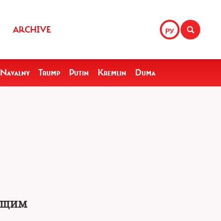
ARCHIVE
РУ
Navalny
Trump
Putin
Kremlin
Duma
дущим