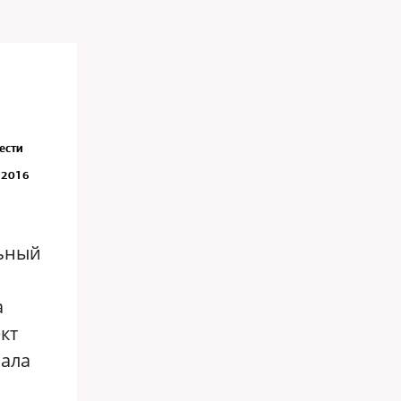
ести
 2016
ьный
и
а
кт
нала