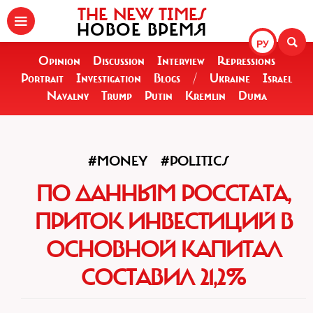
THE NEW TIMES
НОВОЕ ВРЕМЯ
РУ
Opinion
Discussion
Interview
Repressions
Portrait
Investigation
Blogs
/
Ukraine
Israel
Navalny
Trump
Putin
Kremlin
Duma
#MONEY
#POLITICS
ПО ДАННЫМ РОССТАТА,
ПРИТОК ИНВЕСТИЦИЙ В
ОСНОВНОЙ КАПИТАЛ
СОСТАВИЛ 21,2%