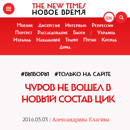
THE NEW TIMES
НОВОЕ ВРЕМЯ
EN
Мнение
Дискуссия
Интервью
Репрессии
Портрет
Расследование
Блоги
/
Украина
Израиль
Навальный
Трамп
Путин
Кремль
Дума
#ВЫБОРЫ
#ТОЛЬКО НА САЙТЕ
ЧУРОВ НЕ ВОШЕЛ В
НОВЫЙ СОСТАВ ЦИК
2016.03.03 |
Александрина Елагина