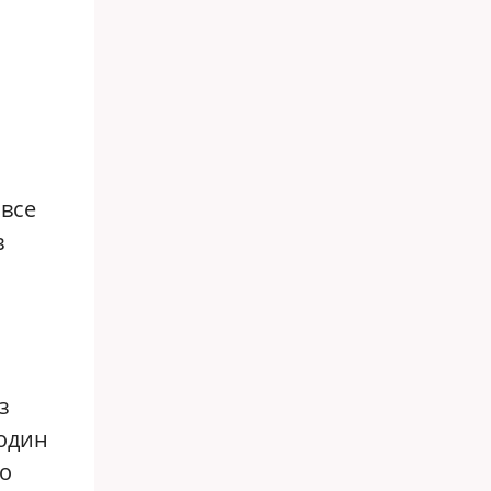
 все
в
з
 один
до