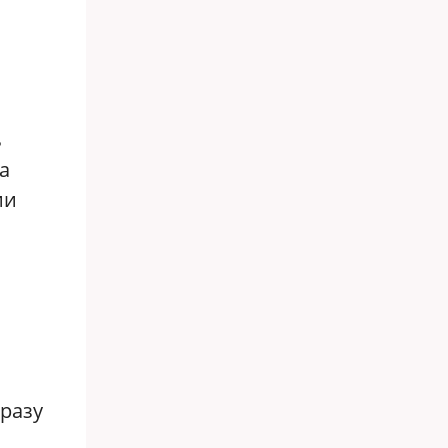
ь
а
ии
сразу