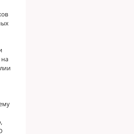
ков
ных
и
 на
илии
чему
,
О