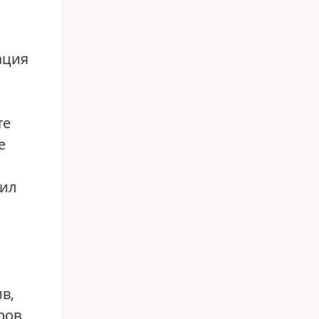
ация
те
е
лил
в,
ров,