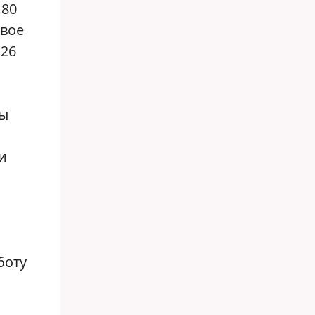
 80
двое
 26
вы
и
боту