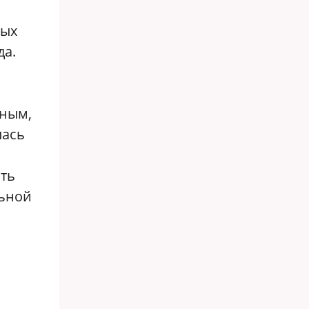
ных
да.
нным,
лась
ить
льной