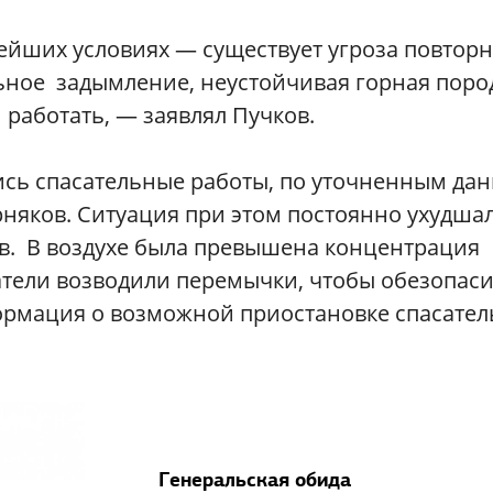
ейших условиях — существует угроза повтор
ьное задымление, неустойчивая горная поро
работать, — заявлял Пучков.
ись спасательные работы, по уточненным да
рняков. Ситуация при этом постоянно ухудша
ов. В воздухе была превышена концентрация
сатели возводили перемычки, чтобы обезопас
формация о возможной приостановке спасате
Генеральская обида