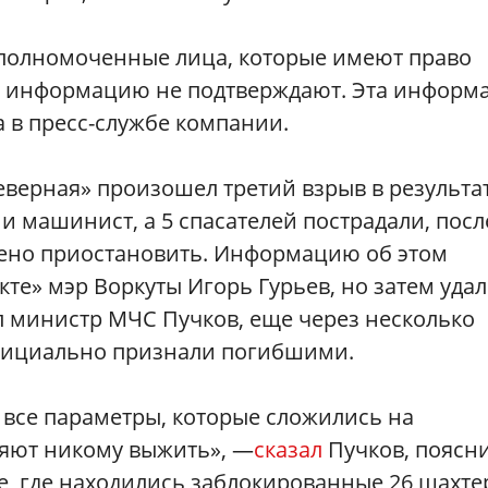
уполномоченные лица, которые имеют право
у информацию не подтверждают. Эта информ
 в пресс-службе компании.
Северная» произошел третий взрыв в результа
и машинист, а 5 спасателей пострадали, посл
шено приостановить. Информацию об этом
кте» мэр Воркуты Игорь Гурьев, но затем уда
л министр МЧС Пучков, еще через несколько
официально признали погибшими.
 все параметры, которые сложились на
ляют никому выжить», —
сказал
Пучков, поясни
е, где находились заблокированные 26 шахте