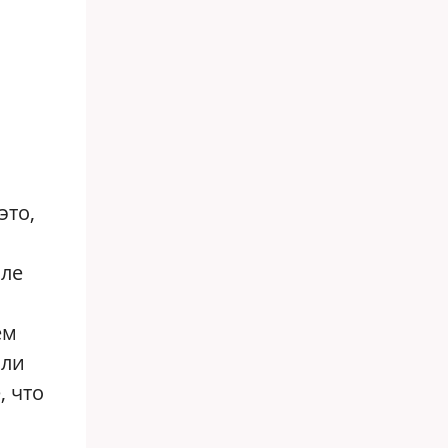
ь
это,
сле
ем
или
, что