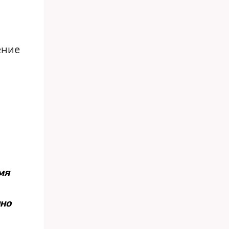
ение
мя
нно