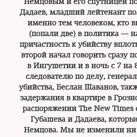
Немцовым и его спутницей по
Дадаев, младший лейтенант по
именно тем человеком, кто в
(попали две) в политика — 
причастность к убийству вплоть
второй начал говорить сразу 
в Ингушетии и в ночь с 7 на
следователю по делу, генера
убийства, Беслан Шаванов, такж
задержания в квартире в Грозно
распоряжении The New Times 
Губашева и Дадаева, которы
Немцова. Мы не изменили ни 