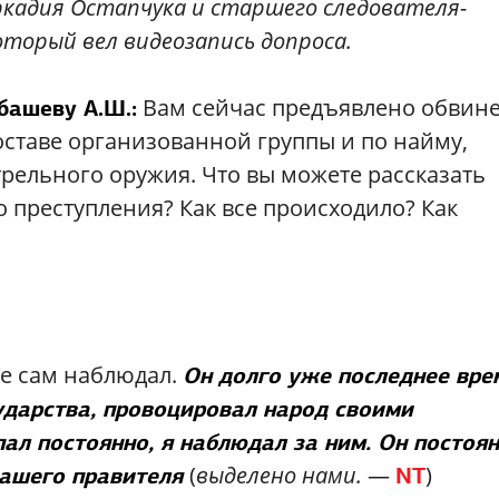
кадия Остапчука и старшего следователя-
оторый вел видеозапись допроса.
Вам сейчас предъявлено обвин
башеву А.Ш.:
оставе организованной группы и по найму,
трельного оружия. Что вы можете рассказать
о преступления? Как все происходило? Как
ще сам наблюдал.
Он долго уже последнее вре
ударства, провоцировал народ своими
пал постоянно, я наблюдал за ним. Он постоя
(
выделено нами.
—
)
нашего правителя
NT