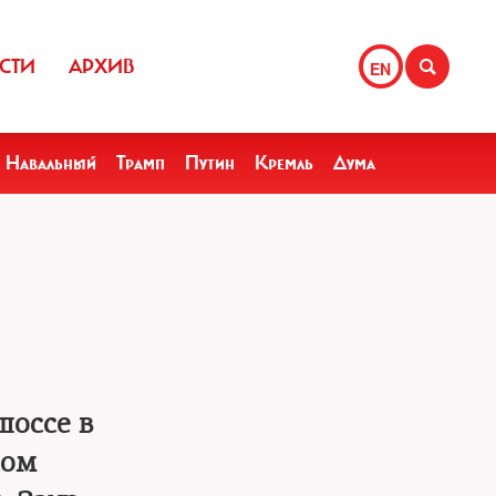
СТИ
АРХИВ
EN
Навальный
Трамп
Путин
Кремль
Дума
шоссе в
сом