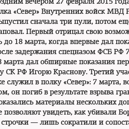
здним вечером 27 февраля 2015 года
лка «Север» Внутренних войск МВД 
ыпустил сначала три пули, потом ещ
наповал. Первый отрицал свою возм
 до 18 марта, когда впервые дал пок
после задержания спецназом ФСБ РФ 
 8 марта дал обширные показания пе
лу СК РФ Игорю Краснову. Третий уча
е служил в полку «Север»: 7 марта, в
м, он погиб в результате взрыва гра
оказались материалы нескольких до
е позволяют увидеть, как убивали Бо
строчки — лишь сократили и сопос