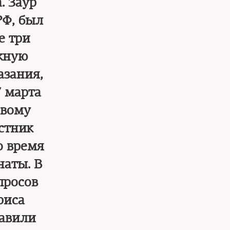
. Заур
РФ, был
е три
ожную
азания,
7 марта
рвому
стник
о время
наты. В
просов
риса
тавили