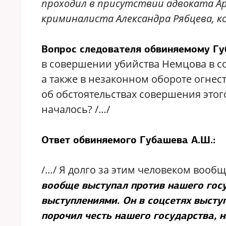
проходил в присутствии адвоката Ар
криминалиста Александра Рябцева, к
Вопрос следователя обвиняемому Гу
в совершении убийства Немцова в с
а также в незаконном обороте огнес
об обстоятельствах совершения этог
началось? /…/
Ответ обвиняемого Губашева А.Ш.:
/…/ Я долго за этим человеком вооб
вообще выступал против нашего гос
выступлениями. Он в соцсетях высту
порочил честь нашего государства, 