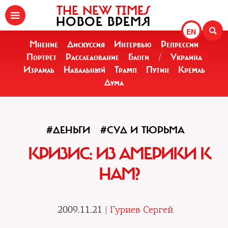
THE NEW TIMES
НОВОЕ ВРЕМЯ
EN
Мнение
Дискуссия
Интервью
Репрессии
Портрет
Расследование
Блоги
/
Украина
Израиль
Навальный
Трамп
Путин
Кремль
Дума
#ДЕНЬГИ
#СУД И ТЮРЬМА
КРИЗИС: ИЗ АМЕРИКИ К
НАМ?
2009.11.21 |
Гуриев Сергей