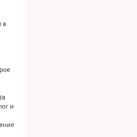
е
 в
рое
(в
лог и
чение