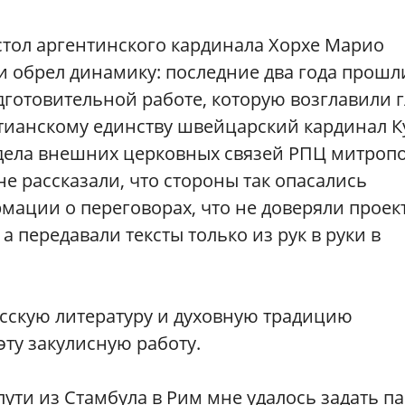
стол аргентинского кардинала Хорхе Марио
и обрел динамику: последние два года прошл
отовительной работе, которую возглавили г
стианскому единству швейцарский кардинал К
тдела внешних церковных связей РПЦ митроп
е рассказали, что стороны так опасались
ации о переговорах, что не доверяли проек
а передавали тексты только из рук в руки в
сскую литературу и духовную традицию
эту закулисную работу.
пути из Стамбула в Рим мне удалось задать п