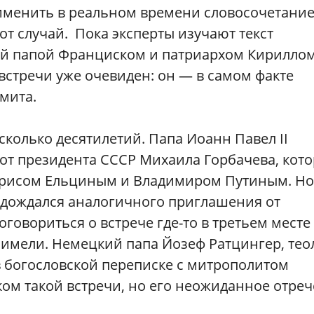
именить в реальном времени словосочетани
тот случай. Пока эксперты изучают текст
ой папой Франциском и патриархом Кириллом
встречи уже очевиден: он — в самом факте
мита.
сколько десятилетий. Папа Иоанн Павел II
т президента СССР Михаила Горбачева, кото
орисом Ельциным и Владимиром Путиным. Но
е дождался аналогичного приглашения от
говориться о встрече где-то в третьем месте 
е имели. Немецкий папа Йозеф Ратцингер, тео
в богословской переписке с митрополитом
ком такой встречи, но его неожиданное отре