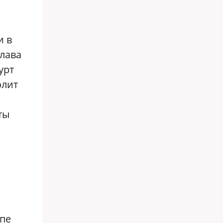
и в
лава
урт
олит
ты
апе