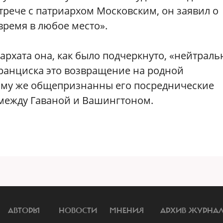
трече с патриархом Московским, он заявил о
время в любое место».
архата она, как было подчеркнуто, «нейтраль
Франциска это возвращение на родной
ому же общепризнанны его посреднические
между Гаваной и Вашингтоном.
АВТОРЫ
НОВОСТИ
МНЕНИЯ
АРХИВ ЖУРНА