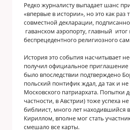
Редко журналисту выпадает шанс пр
«впервые в истории», но это как раз 
совместной декларации, подписанн
гаванском аэропорту, главный итог 
беспрецедентного религиозного сам
История это события насчитывает не
получил официальное приглашение о
было впоследствии подтверждено Б
польский понтифик ждал, да так и н
Московского патриархата. Попытки до
частности, в Австрии) тоже успеха н
библиист, много лет находившийся 
Кириллом, вполне мог стать участни
смешало все карты.