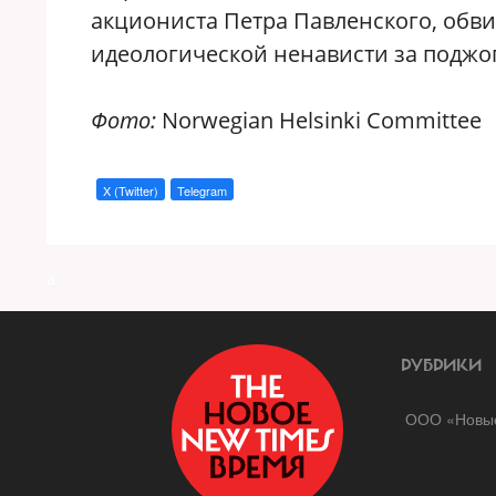
акциониста Петра Павленского, обв
идеологической ненависти за поджог
Фото:
Norwegian Helsinki Committee
X (Twitter)
Telegram
a
РУБРИКИ
ООО «Новые