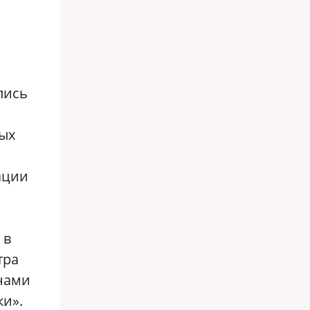
лись
ых
ации
 в
тра
анами
и».