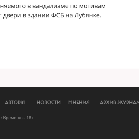
иняемого в вандализме по мотивам
 двери в здании ФСБ на Лубянке.
АВТОРЫ
НОВОСТИ
МНЕНИЯ
АРХИВ ЖУРНА
 Времена». 16+