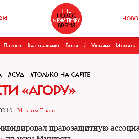
РЫ
НОВО
Портрет
Расследование
Блоги
/
Украина
Израиль
А
#СУД
#ТОЛЬКО НА САЙТЕ
СТИ «АГОРУ»
02.10 |
Максим Блант
ликвидировал правозащитную ассоци