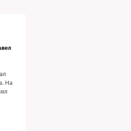
авел
ал
а. На
нял