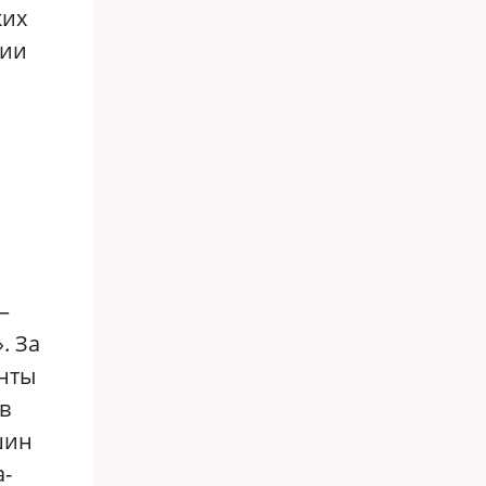
ких
рии
—
. За
анты
в
шин
а-