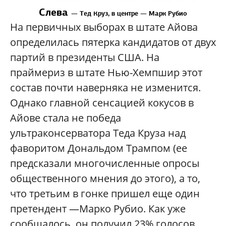
Слева
—
Тед Круз, в центре
—
Марк Рубио
На первичных выборах в штате Айова
определилась пятерка кандидатов от двух
партий в президенты США. На
праймериз в штате Нью-Хемпшир этот
состав почти наверняка не изменится.
Однако главной сенсацией кокусов в
Айове стала не победа
ультраконсерватора Теда Круза над
фаворитом Дональдом Трампом (ее
предсказали многочисленные опросы
общественного мнения до этого), а то,
что третьим в гонке пришел еще один
претендент —Марко Рубио. Как уже
сообщалось, он получил 23% голосов,