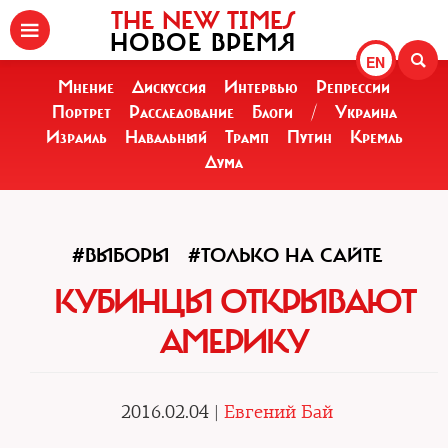
THE NEW TIMES
НОВОЕ ВРЕМЯ
EN
Мнение
Дискуссия
Интервью
Репрессии
Портрет
Расследование
Блоги
/
Украина
Израиль
Навальный
Трамп
Путин
Кремль
Дума
#ВЫБОРЫ
#ТОЛЬКО НА САЙТЕ
КУБИНЦЫ ОТКРЫВАЮТ
АМЕРИКУ
2016.02.04 |
Евгений Бай