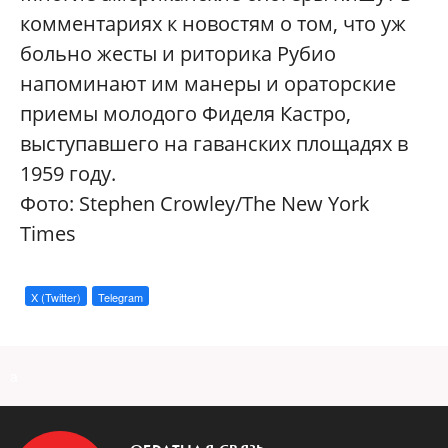
комментариях к новостям о том, что уж
больно жесты и риторика Рубио
напоминают им манеры и ораторские
приемы молодого Фиделя Кастро,
выступавшего на гаванских площадях в
1959 году.
Credit
Фото: Stephen Crowley/The New York
Times
CrediStephen
X (Twitter)
Telegram
Crowley/The
New
York
a
Times