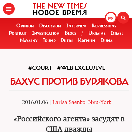
THE NEW TIMES
НОВОЕ ВРЕМЯ
РУ
Opinion
Discussion
Interview
Repressions
Portrait
Investigation
Blogs
/
Ukraine
Israel
Navalny
Trump
Putin
Kremlin
Duma
#COURT
#WEB EXCLUSIVE
БАХУС ПРОТИВ БУРЯКОВА
2016.01.06 |
Larisa Saenko, Nyu-York
«Российского агента» засудят в
США дважды