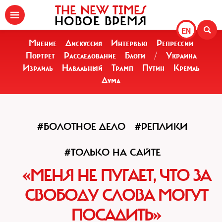
THE NEW TIMES
НОВОЕ ВРЕМЯ
EN
Мнение
Дискуссия
Интервью
Репрессии
Портрет
Расследование
Блоги
/
Украина
Израиль
Навальный
Трамп
Путин
Кремль
Дума
#БОЛОТНОЕ ДЕЛО
#РЕПЛИКИ
#ТОЛЬКО НА САЙТЕ
«МЕНЯ НЕ ПУГАЕТ, ЧТО ЗА
СВОБОДУ СЛОВА МОГУТ
ПОСАДИТЬ»