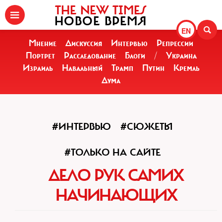
THE NEW TIMES
НОВОЕ ВРЕМЯ
EN
Мнение
Дискуссия
Интервью
Репрессии
Портрет
Расследование
Блоги
/
Украина
Израиль
Навальный
Трамп
Путин
Кремль
Дума
#ИНТЕРВЬЮ
#СЮЖЕТЫ
#ТОЛЬКО НА САЙТЕ
ДЕЛО РУК САМИХ
НАЧИНАЮЩИХ