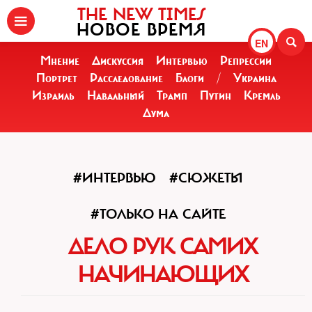
THE NEW TIMES
НОВОЕ ВРЕМЯ
EN
Мнение
Дискуссия
Интервью
Репрессии
Портрет
Расследование
Блоги
/
Украина
Израиль
Навальный
Трамп
Путин
Кремль
Дума
#ИНТЕРВЬЮ
#СЮЖЕТЫ
#ТОЛЬКО НА САЙТЕ
ДЕЛО РУК САМИХ
НАЧИНАЮЩИХ