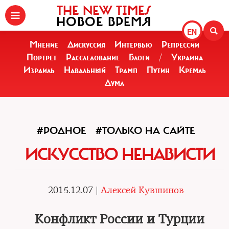
THE NEW TIMES
НОВОЕ ВРЕМЯ
EN
Мнение
Дискуссия
Интервью
Репрессии
Портрет
Расследование
Блоги
/
Украина
Израиль
Навальный
Трамп
Путин
Кремль
Дума
#РОДНОЕ
#ТОЛЬКО НА САЙТЕ
ИСКУССТВО НЕНАВИСТИ
2015.12.07 |
Алексей Кувшинов
Конфликт России и Турции