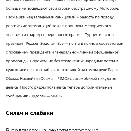
больше не посвящают свои строки бесстрашному Мотороле.
Насмешки над западными санкциями и радость по поводу
российских антисанкций тоже в прошлом. У творческого
человека из народа теперь новые враги — Турция и лично
президент Реджеп Эрдоган. Все — почти в полном соответствии
с посланием президента и генеральной линией официальной
пропаганды. Впрочем, не без отклонений: народные поэты и
художники не хотят забывать, кто такой на самом деле Барак
Обама. Наклейки «Обама — ЧМО» с автомобилей никуда не
делись. Просто рядом появились теперь дополнительные
сообщения: «Эрдоган — ЧМО».
Силач и слабаки
В подписях на демотиваторах из