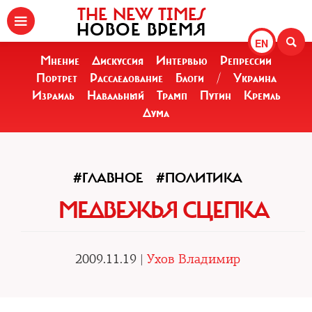
THE NEW TIMES
НОВОЕ ВРЕМЯ
EN
Мнение
Дискуссия
Интервью
Репрессии
Портрет
Расследование
Блоги
/
Украина
Израиль
Навальный
Трамп
Путин
Кремль
Дума
#ГЛАВНОЕ
#ПОЛИТИКА
МЕДВЕЖЬЯ СЦЕПКА
2009.11.19 |
Ухов Владимир