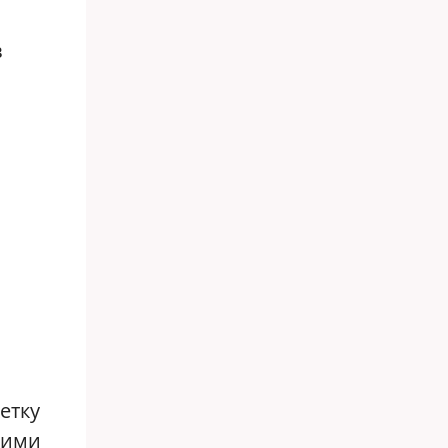
в
етку
кими