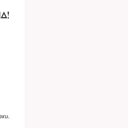
Д!
зки.