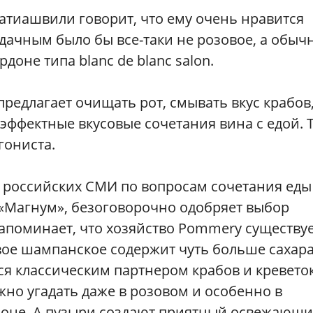
атиашвили говорит, что ему очень нравится
дачным было бы все-таки не розовое, а обыч
доне типа blanc de blanc salon.
предлагает очищать рот, смывать вкус крабов,
 эффектные вкусовые сочетания вина с едой. 
гониста.
 российских СМИ по вопросам сочетания еды
 «Магнум», безоговорочно одобряет выбор
напоминает, что хозяйство Pommery существуе
овое шампанское содержит чуть больше сахара
ся классическим партнером крабов и креветок
жно угадать даже в розовом и особенно в
оне. А пузыри создают приятный освежающ