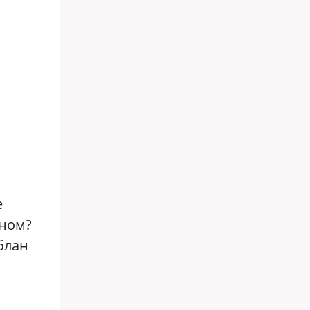
е
оном?
блан