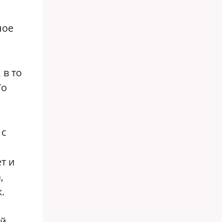
ное
 в то
То
 с
т и
,
.
ий