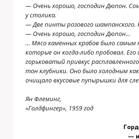
— Очень хорошо, господин Дюпон. Со
у столика.
— Две пинты розового шампанского. 
— Очень хорошо, господин Дюпон…
… Мясо каменных крабов было самым 
которые он когда-либо пробовал. Ег
горьковатый привкус расплавленного 
тон клубники. Оно было холодным как
очищало вкусовые пупырышки для сл
Ян Флеминг,
«Голдфингер», 1959 год
Горд
— и