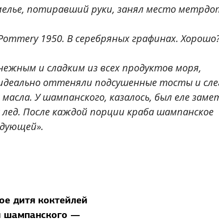
мелье, потиравший руки, занял место метрдо
Pommery 1950. В серебряных графинах. Хорошо
нежным и сладким из всех продуктов моря,
о идеально оттеняли подсушенные тосты и сле
масла. У шампанского, казалось, был еле зам
 лед. После каждой порции краба шампанское
едующей».
ое дитя коктейлей
 шампанского —