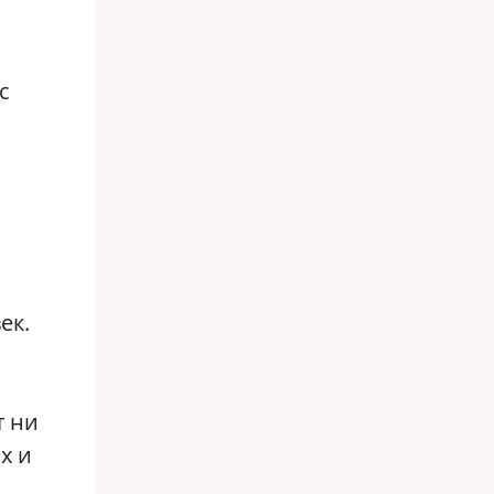
с
ек.
т ни
х и