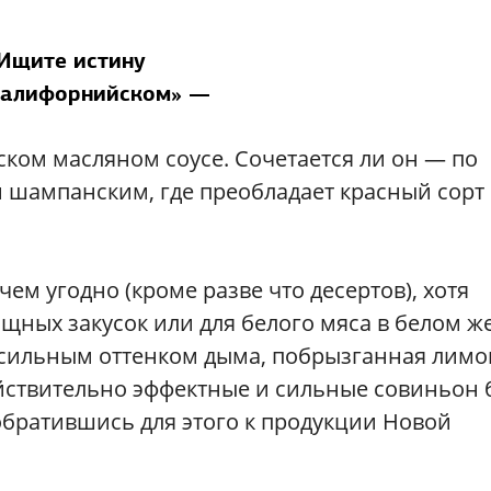
Ищите истину
калифорнийском» —
ском масляном соусе. Сочетается ли он — по
шампанским, где преобладает красный сорт
ем угодно (кроме разве что десертов), хотя
ощных закусок или для белого мяса в белом ж
с сильным оттенком дыма, побрызганная лим
ействительно эффектные и сильные совиньон 
обратившись для этого к продукции Новой