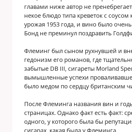
главами ниже автор не пренебрегает
некое блюдо типа креветок с соусом 
урожая 1953 года, и вино было очен
Бонд не преминул поздравить Голдф
Флеминг был сыном рухнувшей и вн
гедонизм его романов, где тщательн
забытые DB III, сигареты Morland Spe
вымышленные успехи проваливавшейс
было медом по сердцу британским чи
После Флеминга названия вин и год
страницах. Однако факт есть факт: с
одного, у которого была бы репутац
сигарах, какая была у Флеминга.