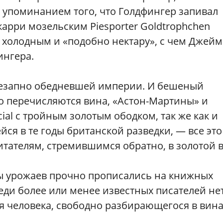
 упоминанием того, что Голдфингер запивал
карри мозельским Piesporter Goldtrophchen
ь холодным и «подобно нектару», с чем Джейм
ингера.
езапно обедневшей империи. И бешеный
о перечисляются вина, «Астон-Мартины» и
cial с тройным золотым ободком, так же как и
я в те годы британской разведки, — все это
тателям, стремившимся обратно, в золотой в
ы урожаев прочно прописались на книжных
реди более или менее известных писателей не
ия человека, свободно разбирающегося в вина