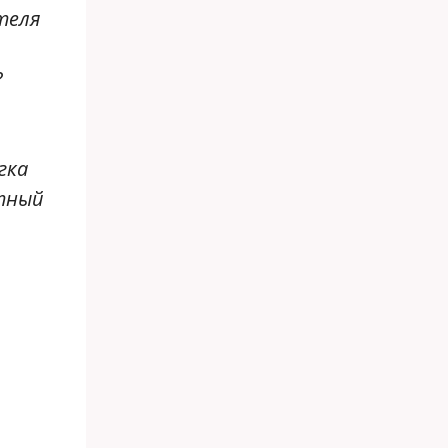
теля
?
гка
етный