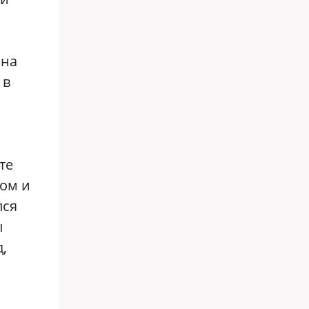
ина
 в
те
ном и
лся
ы
,