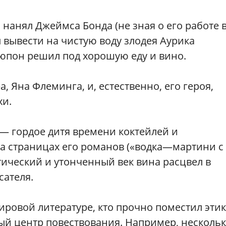
нанял Джеймса Бонда (не зная о его работе 
ы вывести на чистую воду злодея Аурика
Дюпон решил под хорошую еду и вино.
а, Яна Флеминга, и, естественно, его героя,
хи.
 — гордое дитя времени коктейлей и
а страницах его романов («водка—мартини с
тический и утонченный век вина расцвел в
сателя.
ровой литературе, кто прочно поместил этик
амый центр повествования. Например, несколь