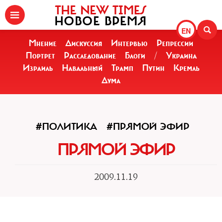
THE NEW TIMES
НОВОЕ ВРЕМЯ
EN
Мнение
Дискуссия
Интервью
Репрессии
Портрет
Расследование
Блоги
/
Украина
Израиль
Навальный
Трамп
Путин
Кремль
Дума
#ПОЛИТИКА
#ПРЯМОЙ ЭФИР
ПРЯМОЙ ЭФИР
2009.11.19