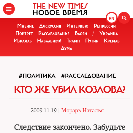
THE NEW TIMES
НОВОЕ ВРЕМЯ
EN
Мнение
Дискуссия
Интервью
Репрессии
Портрет
Расследование
Блоги
/
Украина
Израиль
Навальный
Трамп
Путин
Кремль
Дума
#ПОЛИТИКА
#РАССЛЕДОВАНИЕ
КТО ЖЕ УБИЛ КОЗЛОВА?
2009.11.19 |
Морарь Наталья
Следствие закончено. Забудьте