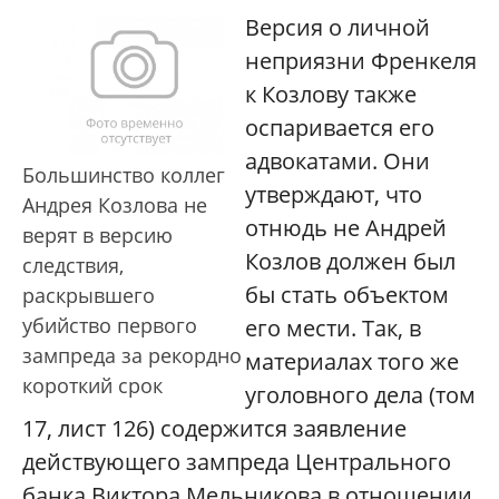
Версия о личной
неприязни Френкеля
к Козлову также
оспаривается его
адвокатами. Они
Большинство коллег
утверждают, что
Андрея Козлова не
отнюдь не Андрей
верят в версию
Козлов должен был
следствия,
бы стать объектом
раскрывшего
убийство первого
его мести. Так, в
зампреда за рекордно
материалах того же
короткий срок
уголовного дела (том
17, лист 126) содержится заявление
действующего зампреда Центрального
банка Виктора Мельникова в отношении