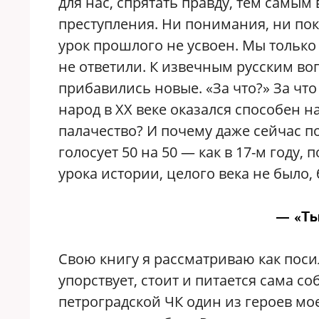
для нас, спрятать правду, тем самы
преступления. Ни понимания, ни по
урок прошлого не усвоен. Мы только
не ответили. К извечным русским воп
прибавились новые. «За что?» За ч
народ в ХХ веке оказался способен н
палачество? И почему даже сейчас 
голосует 50 на 50 — как в 17-м году,
урока истории, целого века не было,
— «Ть
Свою книгу я рассматриваю как поси
упорствует, стоит и питается сама с
петроградской ЧК один из героев мое