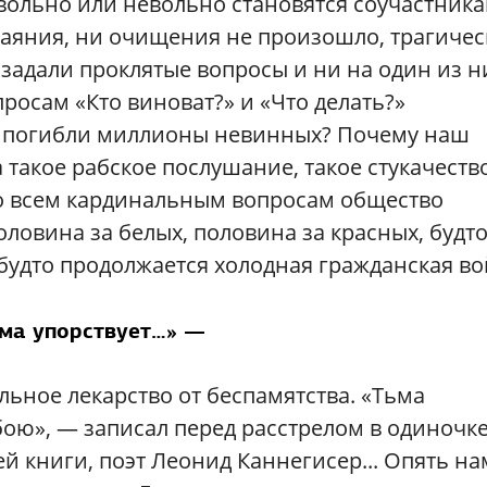
м вольно или невольно становятся соучастник
каяния, ни очищения не произошло, трагиче
 задали проклятые вопросы и ни на один из н
росам «Кто виноват?» и «Что делать?»
то погибли миллионы невинных? Почему наш
а такое рабское послушание, такое стукачеств
по всем кардинальным вопросам общество
 половина за белых, половина за красных, будт
 будто продолжается холодная гражданская во
ма упорствует…» —
льное лекарство от беспамятства. «Тьма
обою», — записал перед расстрелом в одиночк
й книги, поэт Леонид Каннегисер... Опять на