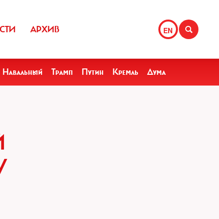
СТИ
АРХИВ
EN
Навальный
Трамп
Путин
Кремль
Дума
Й
У