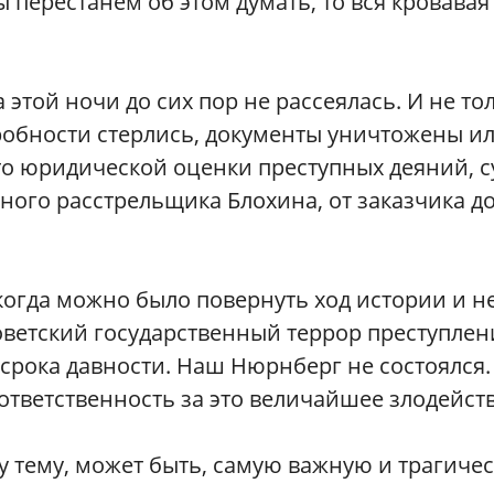
ы перестанем об этом думать, то вся кровавая
 этой ночи до сих пор не рассеялась. И не то
робности стерлись, документы уничтожены и
то юридической оценки преступных деяний, с
ного расстрельщика Блохина, от заказчика д
огда можно было повернуть ход истории и н
советский государственный террор преступле
 срока давности. Наш Нюрнберг не состоялся.
ответственность за это величайшее злодейств
эту тему, может быть, самую важную и трагиче