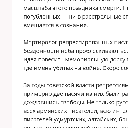
масштаба этого праздника смерти. Н
погубленных — ни в расстрельные сп
вмещается в сознание.
Мартиролог репрессированных писате
бездонности неба проблескивают вс
идея повесить мемориальную доску в
где имена убитых на войне. Скоро со
За годы советской власти репрессиям
примерно две тысячи из них были рас
дождавшись свободы. Не только русс
всех армянских писателей, всю инте
писателей удмуртских, алтайских, б
пространстве советской империи, ко