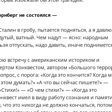
рнберг не состоялся —
алин в гробу, пытается подняться, а я давлю
о дутый, ватный. Чем надут — ясно: народным
ьзя отпускать, надо давить, иначе подниметс
ю встречу с американским историком и
ертом Конквестом, автором «Большого терро
опрос, с порога: «Когда это кончится? Когда 
 этом думать?» «А что вы сейчас пишете?» —
«Стихи!» — «О чем стихи?» — «Когда это
онквест имел в виду работу сознания и памят
 что это никогда не должно кончаться, потом