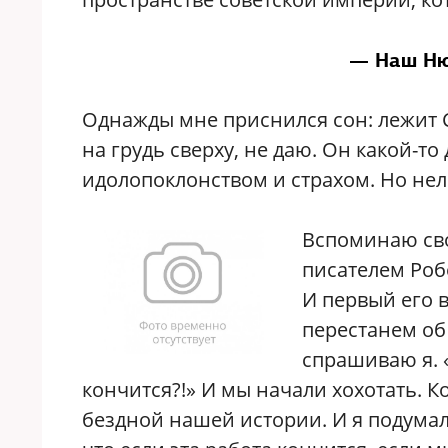
— Наш Ню
Однажды мне приснился сон: лежит Ст
на грудь сверху, не даю. Он какой-т
идолопоклонством и страхом. Но нел
Вспоминаю сво
писателем Роб
И первый его в
перестанем об
спрашиваю я. 
кончится?!» И мы начали хохотать. К
бездной нашей истории. И я подумал,