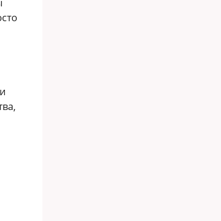
ы
осто
ли
ва,