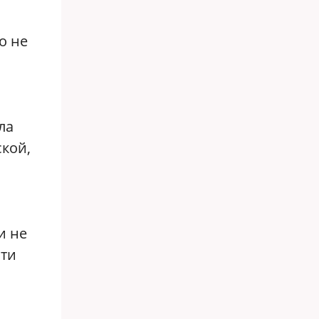
о не
ла
ской,
и не
чти