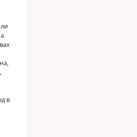
или
на
вах
на,
,
од в