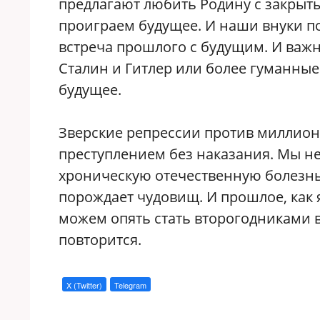
предлагают любить Родину с закрыт
проиграем будущее. И наши внуки по
встреча прошлого с будущим. И важн
Сталин и Гитлер или более гуманные 
будущее.
Зверские репрессии против миллионо
преступлением без наказания. Мы не
хроническую отечественную болезнь, 
порождает чудовищ. И прошлое, как я
можем опять стать второгодниками 
повторится.
X (Twitter)
Telegram