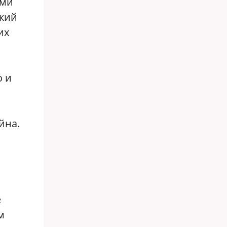
ами
ский
их
о и
о
йна.
е
м