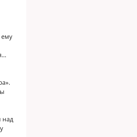
 ему
я…
ра».
мы
и над
у