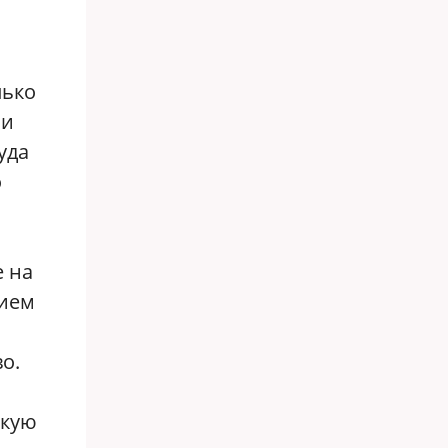
лько
ли
уда
о
е на
нием
о.
скую