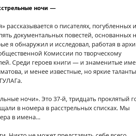
сстрельные ночи —
я» рассказывается о писателях, погубленных 
пять документальных повестей, основанных 
ые я обнаружил и исследовал, работая в архи
ь общественной Комиссии по творческому
ей. Среди героев книги — и знаменитые име
матова, и менее известные, но яркие таланты
ГУЛАГа.
ьные ночи». Это 37-й, тридцать проклятый г
щали в номера в расстрельных списках. Мы
ра в имена...
. Никто не может представить себе всего