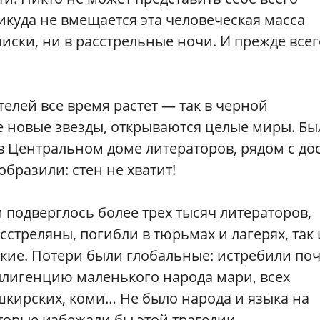
икуда не вмещается эта человеческая масса
иски, ни в расстрельные ночи. И прежде всег
лей все время растет — так в черной
е новые звезды, открываются целые миры. Бы
 Центральном доме литераторов, рядом с до
образили: стен не хватит!
 подверглось более трех тысяч литераторов,
стреляны, погибли в тюрьмах и лагерях, так 
кие. Потери были глобальные: истребили по
ллигенцию маленького народа мари, всех
ашкирских, коми… Не было народа и языка на
торые избежали бы этой трагедии.