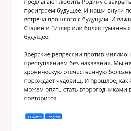
предлагают любить Родину с закрыт
проиграем будущее. И наши внуки по
встреча прошлого с будущим. И важн
Сталин и Гитлер или более гуманные 
будущее.
Зверские репрессии против миллионо
преступлением без наказания. Мы не
хроническую отечественную болезнь, 
порождает чудовищ. И прошлое, как я
можем опять стать второгодниками 
повторится.
X (Twitter)
Telegram