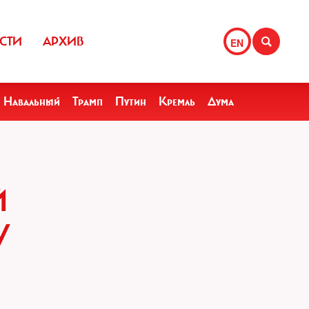
СТИ
АРХИВ
EN
Навальный
Трамп
Путин
Кремль
Дума
Й
У