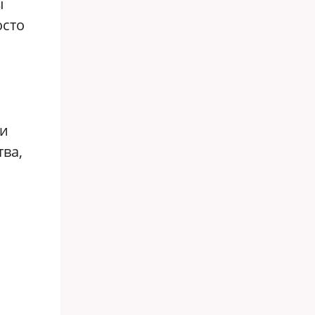
ы
осто
ли
ва,