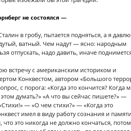
рнберг не состоялся —
алин в гробу, пытается подняться, а я давлю
о дутый, ватный. Чем надут — ясно: народным
ьзя отпускать, надо давить, иначе подниметс
ю встречу с американским историком и
ертом Конквестом, автором «Большого терро
опрос, с порога: «Когда это кончится? Когда 
 этом думать?» «А что вы сейчас пишете?» —
«Стихи!» — «О чем стихи?» — «Когда это
онквест имел в виду работу сознания и памят
 что это никогда не должно кончаться, потом