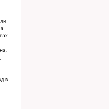
или
на
вах
на,
,
од в