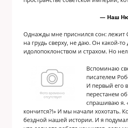
— Наш Ню
Однажды мне приснился сон: лежит Ст
на грудь сверху, не даю. Он какой-т
идолопоклонством и страхом. Но нел
Вспоминаю сво
писателем Роб
И первый его в
перестанем об
спрашиваю я. 
кончится?!» И мы начали хохотать. К
бездной нашей истории. И я подумал,