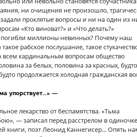
м вольно или невольно становятся соучастник
каяния, ни очищения не произошло, трагиче
 задали проклятые вопросы и ни на один из н
росам «Кто виноват?» и «Что делать?»
то погибли миллионы невинных? Почему наш
а такое рабское послушание, такое стукачеств
по всем кардинальным вопросам общество
 половина за белых, половина за красных, будт
 будто продолжается холодная гражданская во
ма упорствует…» —
льное лекарство от беспамятства. «Тьма
обою», — записал перед расстрелом в одиночк
й книги, поэт Леонид Каннегисер... Опять на