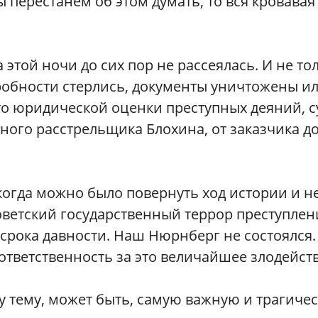
ы перестанем об этом думать, то вся кровавая
 этой ночи до сих пор не рассеялась. И не то
робности стерлись, документы уничтожены и
то юридической оценки преступных деяний, с
ного расстрельщика Блохина, от заказчика д
огда можно было повернуть ход истории и н
советский государственный террор преступле
 срока давности. Наш Нюрнберг не состоялся.
ответственность за это величайшее злодейств
эту тему, может быть, самую важную и трагиче