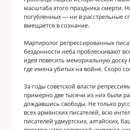
масштаба этого праздника смерти. Н
погубленных — ни в расстрельные сп
вмещается в сознание.
Мартиролог репрессированных писате
бездонности неба проблескивают вс
идея повесить мемориальную доску в
где имена убитых на войне. Скоро со
За годы советской власти репрессиям
примерно две тысячи из них были рас
дождавшись свободы. Не только русс
всех армянских писателей, всю инте
писателей удмуртских, алтайских, б
пространстве советской империи, ко