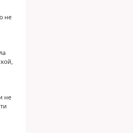
о не
ла
ской,
и не
чти