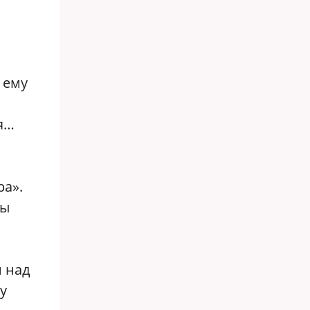
 ему
я…
ра».
мы
и над
у