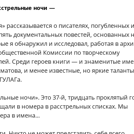
сстрельные ночи —
я» рассказывается о писателях, погубленных 
пять документальных повестей, основанных 
ые я обнаружил и исследовал, работая в архи
ь общественной Комиссии по творческому
ей. Среди героев книги — и знаменитые име
матова, и менее известные, но яркие таланты
ГУЛАГа.
ьные ночи». Это 37-й, тридцать проклятый г
щали в номера в расстрельных списках. Мы
ра в имена...
. Никто не может представить себе всего