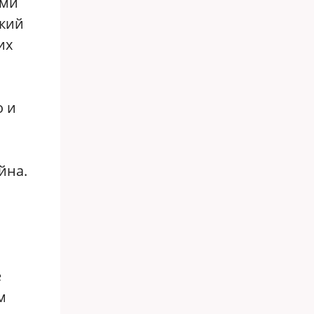
ами
ский
их
о и
о
йна.
е
м