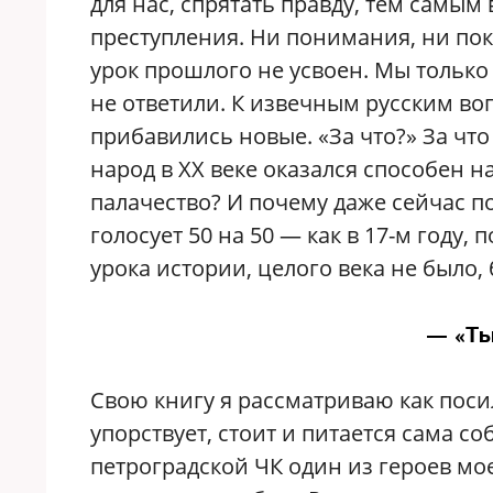
для нас, спрятать правду, тем самы
преступления. Ни понимания, ни по
урок прошлого не усвоен. Мы только
не ответили. К извечным русским воп
прибавились новые. «За что?» За ч
народ в ХХ веке оказался способен н
палачество? И почему даже сейчас 
голосует 50 на 50 — как в 17-м году,
урока истории, целого века не было,
— «Ть
Свою книгу я рассматриваю как поси
упорствует, стоит и питается сама с
петроградской ЧК один из героев мое