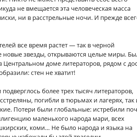
икуда не вмещается эта человеческая масса
иски, ни в расстрельные ночи. И прежде всег
лей все время растет — так в черной
е новые звезды, открываются целые миры. Бы
 Центральном доме литераторов, рядом с до
образили: стен не хватит!
 подверглось более трех тысяч литераторов,
стреляны, погибли в тюрьмах и лагерях, так 
кие. Потери были глобальные: истребили по
ллигенцию маленького народа мари, всех
ашкирских, коми… Не было народа и языка на
торые избежали бы этой трагедии.